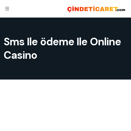
Sms Ile ödeme Ile Online
Casino