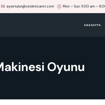
aysetulun@cindeticaret.com
Mon – Sun: 9.00 am – 8.
ANASAYFA
 Makinesi Oyunu