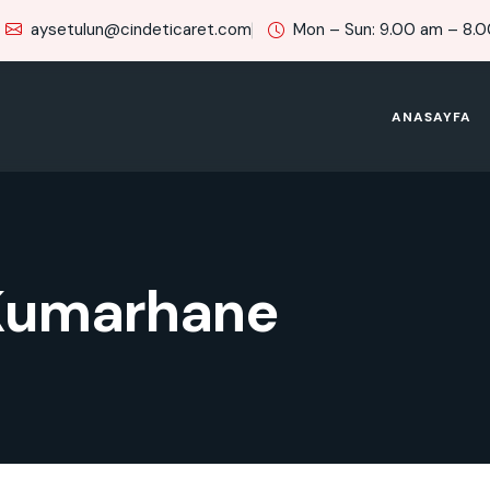
aysetulun@cindeticaret.com
Mon – Sun: 9.00 am – 8.
ANASAYFA
 Kumarhane