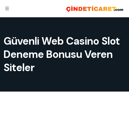
Güvenli Web Casino Slot
Deneme Bonusu Veren
Siteler