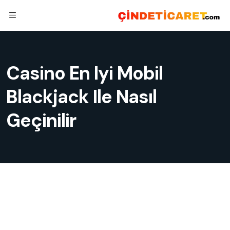
Casino En Iyi Mobil
Blackjack Ile Nasıl
Geçinilir