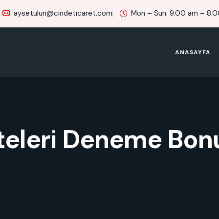
aysetulun@cindeticaret.com
Mon – Sun: 9.00 am – 8.
ANASAYFA
Siteleri Deneme Bo