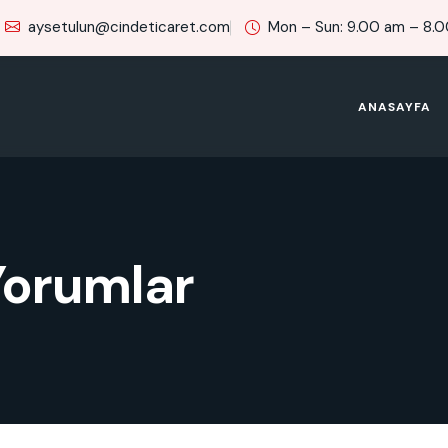
aysetulun@cindeticaret.com
Mon – Sun: 9.00 am – 8.
ANASAYFA
Yorumlar