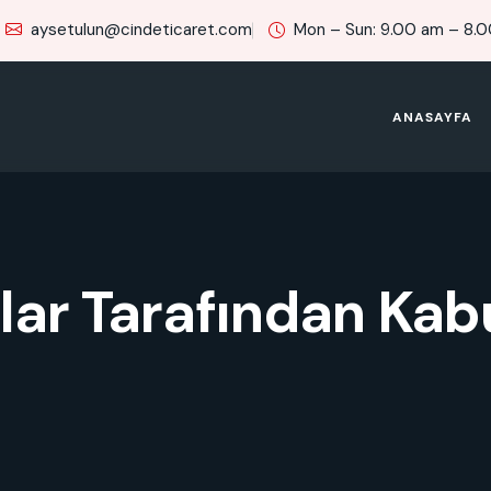
aysetulun@cindeticaret.com
Mon – Sun: 9.00 am – 8.
ANASAYFA
lar Tarafından Kabu