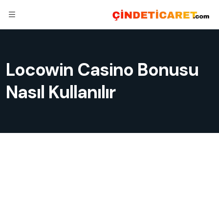
Locowin Casino Bonusu
Nasıl Kullanılır