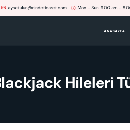
aysetulun@cindeticaret.com
Mon – Sun: 9.00 am – 8.
ANASAYFA
lackjack Hileleri T