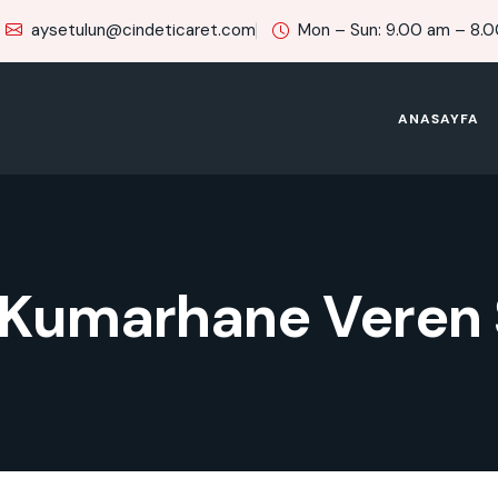
aysetulun@cindeticaret.com
Mon – Sun: 9.00 am – 8.
ANASAYFA
 Kumarhane Veren S