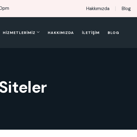
00pm
Hakkımızda
Blog
HIZMETLERIMIZ
HAKKIMIZDA
İLETIŞIM
BLOG
iteler