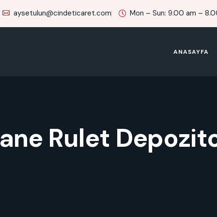
aysetulun@cindeticaret.com
Mon – Sun: 9.00 am – 8.
ANASAYFA
ane Rulet Depozit