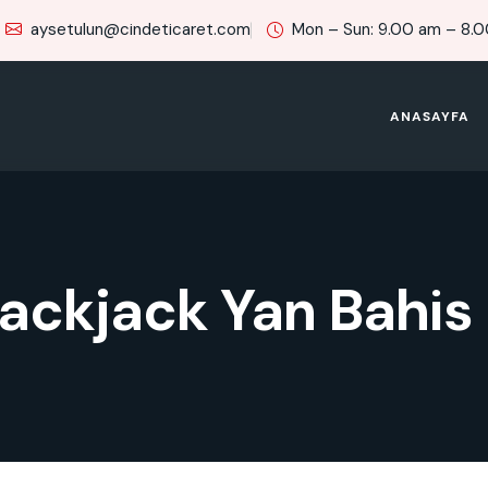
aysetulun@cindeticaret.com
Mon – Sun: 9.00 am – 8.
ANASAYFA
Blackjack Yan Bahis