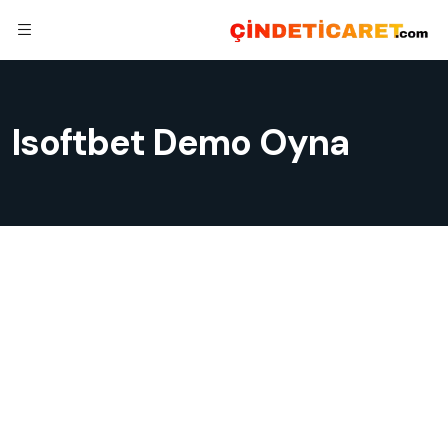
Isoftbet Demo Oyna