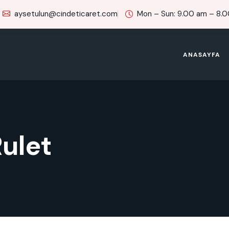
aysetulun@cindeticaret.com
Mon – Sun: 9.00 am – 8.
ANASAYFA
ulet