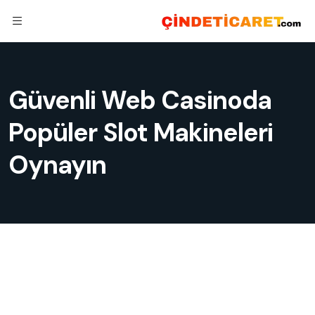
Güvenli Web Casinoda
Popüler Slot Makineleri
Oynayın