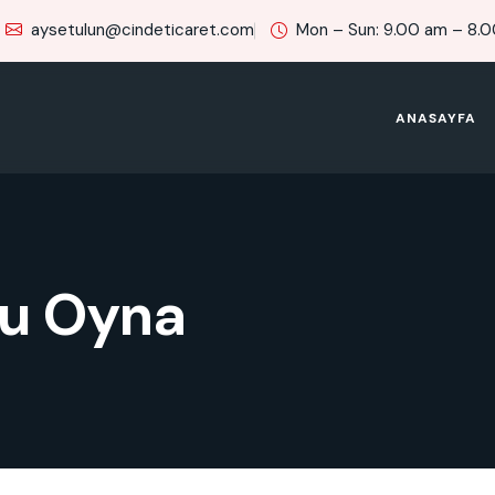
aysetulun@cindeticaret.com
Mon – Sun: 9.00 am – 8.
ANASAYFA
nu Oyna