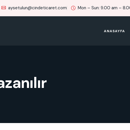
aysetulun@cindeticaret.com
Mon – Sun: 9.00 am – 8.
ANASAYFA
azanılır