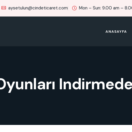
aysetulun@cindeticaret.com
Mon – Sun: 9.00 am – 8.
ANASAYFA
 Oyunları Indirmed