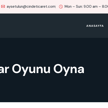
aysetulun@cindeticaret.com
Mon – Sun: 9.00 am – 8.
ANASAYFA
ar Oyunu Oyna